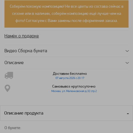
Соберём похожую композицию! Не все цветы из состава сейчас в
сезоне или в наличии, соберём композицию ещё лучше чем на
фото! Согласуем с Вами замены после оформления заказа.
Намёк о подарке
Видео Сборка букета
Описание
Доставим бесплатно
07 августа 2026 с 20:17
Самовывоз круглосуточно
Москва, ул. Маленковская д.32 стр.2
Описание продукта
О букете: