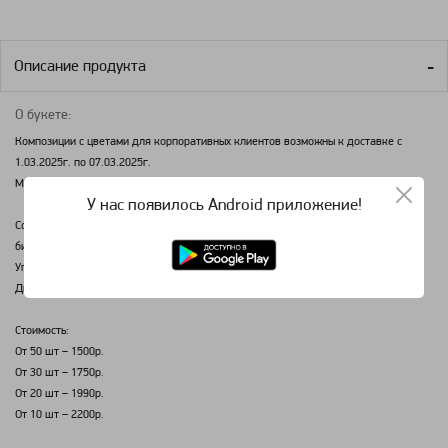
Описание продукта
О букете:
Композиции с цветами для корпоративных клиентов возможны к доставке с
1.03.2025г. по 07.03.2025г.
Минимальный заказ 10 шт.
У нас появилось Android приложение!
Состав: нарцисс одноголовый желтый, мимоза, альстромерия розовая, мох.
биофлора, подставка круглая пластиковая.
Упаковка: Тубус белый с прозрачными стенками.
Диаметр 23 см. Высота 25 см.
Стоимость:
От 50 шт – 1500р.
От 30 шт – 1750р.
От 20 шт – 1990р.
От 10 шт – 2200р.