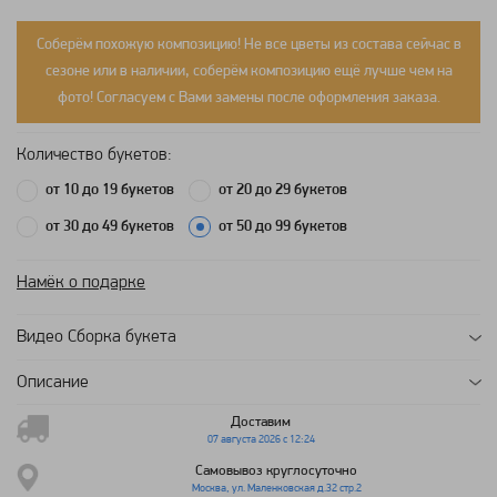
Соберём похожую композицию! Не все цветы из состава сейчас в
сезоне или в наличии, соберём композицию ещё лучше чем на
фото! Согласуем с Вами замены после оформления заказа.
Количество букетов:
от 10 до 19 букетов
от 20 до 29 букетов
от 30 до 49 букетов
от 50 до 99 букетов
Намёк о подарке
Видео Сборка букета
Описание
Доставим
07 августа 2026 с 12:24
Самовывоз круглосуточно
Москва, ул. Маленковская д.32 стр.2