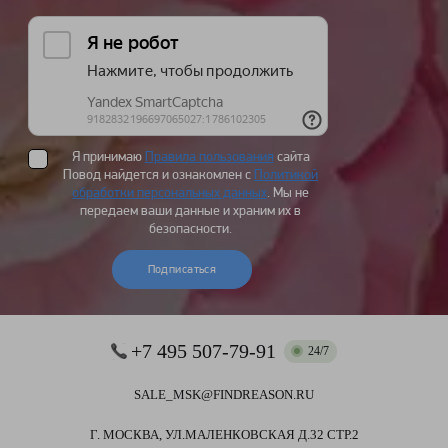
Я принимаю
Правила пользования
сайта
Повод найдется и ознакомлен с
Политикой
обработки персональных данных
. Мы не
передаем ваши данные и храним их в
безопасности.
Подписаться
+7 495 507-79-91
24/7
SALE_MSK@FINDREASON.RU
Г. МОСКВА, УЛ.МАЛЕНКОВСКАЯ Д.32 СТР.2