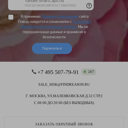
Я принимаю
Правила пользования
сайта
Повод найдется и ознакомлен с
Политикой
обработки персональных данных
. Мы не
передаем ваши данные и храним их в
безопасности.
Подписаться
+7 495 507-79-91
24/7
SALE_MSK@FINDREASON.RU
Г. МОСКВА, УЛ.МАЛЕНКОВСКАЯ Д.32 СТР.2
С 08:00 ДО 20:00 (БЕЗ ВЫХОДНЫХ)
ЗАКАЗАТЬ ОБРАТНЫЙ ЗВОНОК