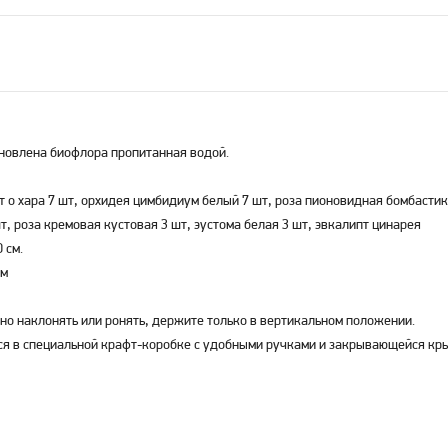
новлена биофлора пропитанная водой.
т о хара 7 шт, орхидея цимбидиум белый 7 шт, роза пионовидная бомбастик
т, роза кремовая кустовая 3 шт, эустома белая 3 шт, эвкалипт цинарея
 см.
см
но наклонять или ронять, держите только в вертикальном положении.
ся в специальной крафт-коробке с удобными ручками и закрывающейся кр