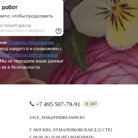
имаю
Правила пользования
овод найдется и ознакомлен с
ой обработки персональных
 Мы не передаем ваши данные
 их в безопасности.
+7 495 507-79-91
24/7
SALE_MSK@FINDREASON.RU
Г. МОСКВА, УЛ.МАЛЕНКОВСКАЯ Д.32 СТР.2
С 08:00 ДО 20:00 (БЕЗ ВЫХОДНЫХ)