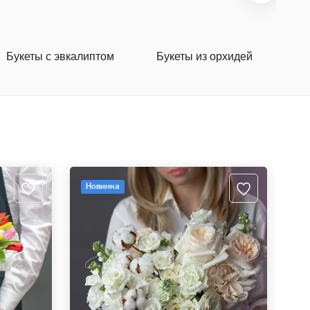
Букеты с эвкалиптом
Букеты из орхидей
Б
к
Новинка
Н