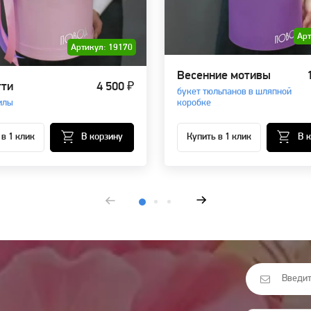
Арт
Артикул: 19170
Весенние мотивы
ти
4 500 ₽
букет тюльпанов в шляпной
илы
коробке
 в 1 клик
В корзину
Купить в 1 клик
В 