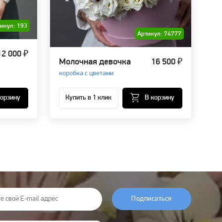
икул: 193
Артикул: 74777
12 000 ₽
Молочная девочка
16 500 ₽
Р
коробка с цветами
ко
корзину
Купить в 1 клик
В корзину
Подписаться