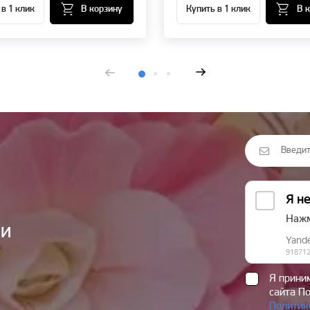
 в 1 клик
В корзину
Купить в 1 клик
В 
ии
Я прин
сайта П
Политик