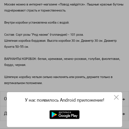
Москве можно в интернет-магазине «Повод найдётся». Пышные красные бутоны
подчёркивают страсть и торжественность.
Внутри коробки установлена колба с водой.
Состав: Сорт розы "Ред наоми" (голландия) - 101 роза.
Шляпная коробка бордовая. Высота коробки 30 см. Диаметр 30 см. Диаметр
букета 50-55 см.
ВАРИАНТЫ КОРОБОК: белая, кремовая, нежно-розовая, голубая, фиолетовая,
бордо, черная.
Шляпную коробку нельзя сильно наклонять или ронять, держите только в
вертикальном положении.
Оплата
У нас появилось Android приложение!
Доставка