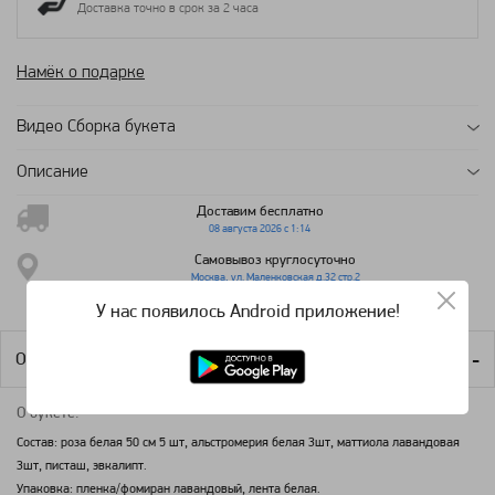
Доставка точно в срок за 2 часа
Намёк о подарке
Видео Сборка букета
Описание
Доставим бесплатно
08 августа 2026 с 1:14
Самовывоз круглосуточно
Москва, ул. Маленковская д.32 стр.2
У нас появилось Android приложение!
Описание продукта
О букете:
Состав: роза белая 50 см 5 шт, альстромерия белая 3шт, маттиола лавандовая
3шт, писташ, эвкалипт.
Упаковка: пленка/фомиран лавандовый, лента белая.