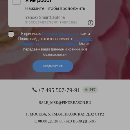
Я принимаю
Правила пользования
сайта
Повод найдется и ознакомлен с
Политикой
обработки персональных данных
. Мы не
передаем ваши данные и храним их в
безопасности.
Подписаться
+7 495 507-79-91
24/7
SALE_MSK@FINDREASON.RU
Г. МОСКВА, УЛ.МАЛЕНКОВСКАЯ Д.32 СТР.2
С 08:00 ДО 20:00 (БЕЗ ВЫХОДНЫХ)