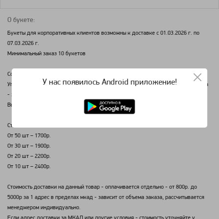
О букете:
Букеты для корпоративных клиентов возможны к доставке с 01.03.2026 г. по
07.03.2026 г.
Минимальный заказ 10 букетов
Состав: евро белая, диантус кустовой розовый, гениста розовая.
У нас появилось Android приложение!
Упаковка: тишью белая, фомиран нежно розовый. Открытка на прищепке "Весна
- это ты Цвети!"
Высота: 35 см Диаметр 13 см
Стоимость:
От 50 шт – 1700р.
От 30 шт – 1900р.
От 20 шт – 2200р.
От 10 шт – 2400р.
Стоимость доставки на данный товар - оплачивается отдельно - от 800р. до
5000р за 1 адрес в пределах мкад - зависит от объема заказа, рассчитывается
менеджером индивидуально.
Если адрес доставки за МКАД или другие условия - стоимость уточняйте у