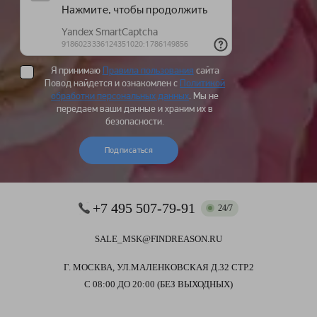
Я принимаю
Правила пользования
сайта
Повод найдется и ознакомлен с
Политикой
обработки персональных данных
. Мы не
передаем ваши данные и храним их в
безопасности.
Подписаться
+7 495 507-79-91
24/7
SALE_MSK@FINDREASON.RU
Г. МОСКВА, УЛ.МАЛЕНКОВСКАЯ Д.32 СТР.2
С 08:00 ДО 20:00 (БЕЗ ВЫХОДНЫХ)